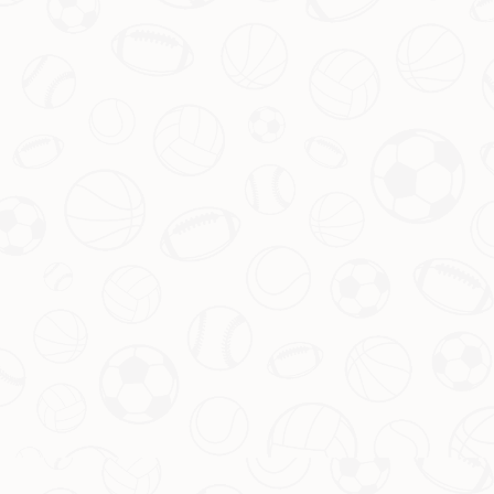
新闻资讯
巴西劲旅世俱杯不败战绩：6胜2平强势击败巴
黎蓝军！
查看更多
2026-08-07