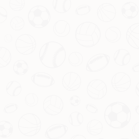
订阅我们的新闻
订阅