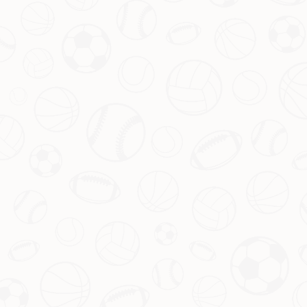
新闻资讯
太阳报揭秘格拉利什生日派对：斥资2万英镑
为家人租下多间度假别墅
查看更多
2026-08-07