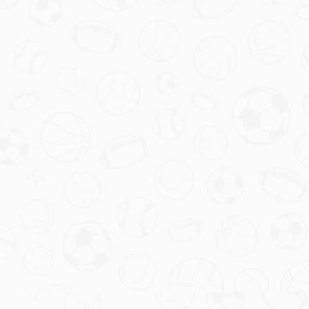
参考来源：
乐鱼体育官方APP下载 -网页版在线登录入口地址
Leyu Sports
热门推荐：
幸运飞艇官方开奖结果-开奖计划-精准开奖预测
最新的热门新闻
热门新闻