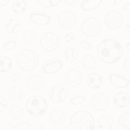
关注我们
12.5 k
12.5 k
12.5 k
Likes
Likes
Likes
12.5 k
12.5 k
12.5 k
Likes
Likes
Likes
奥哈拉青睐巴黎，巴尔科拉精进
技艺，小因扎吉