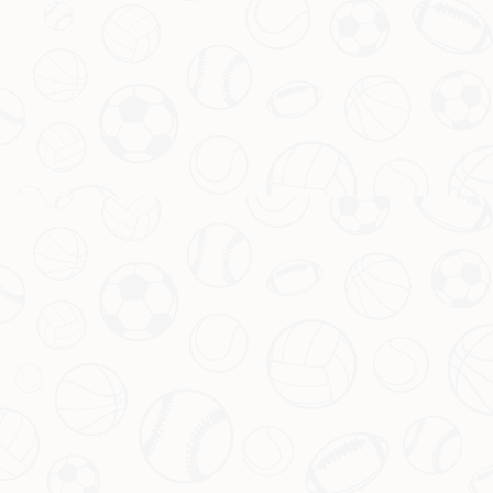
公司致力于打造集电竞短视频、直播、互动于一体的内容社区
平台，聚合职业选手、解说、主播和玩家，为用户提供新鲜多
元的电竞内容。公司平台用户粘性高，已签约多位人气电竞内
容创作者。未来，公司将持续优化互动功能
栏目导航与友情链接
关于Milan米兰体育
联系我们
服务优势
团队介绍
相关问答
新闻资讯
联系我们