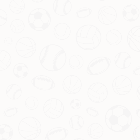
放和互动功能，成
932
+
服务客户
1,659
+
客户好评