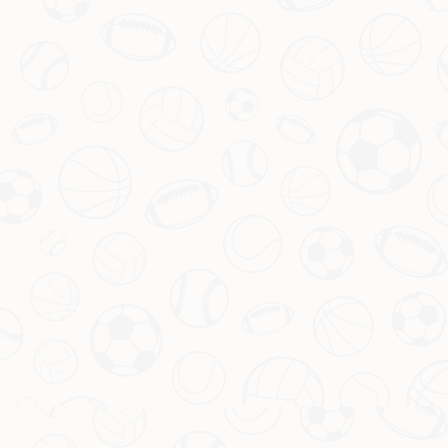
使用感受超乎想象, 产品细节与宣传一致, 让我爱
不释手, 肯定会再次选择
Rosalina Williamson /
Consultant
它真是周到至极, 解答迅速, 让人十分满意