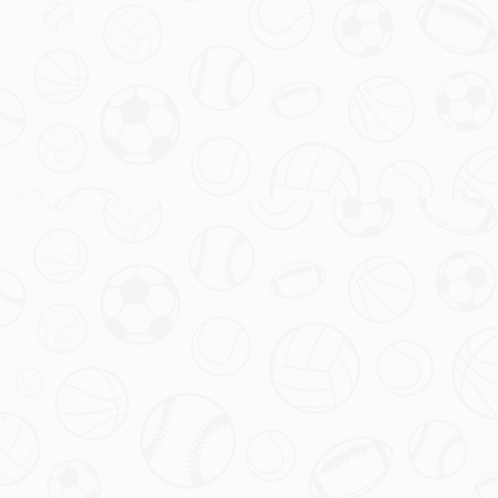
公司致力于打造集电竞短视频、直播、互动于一体的内容社区
平台，聚合职业选手、解说、主播和玩家，为用户提供新鲜多
元的电竞内容。公司平台用户粘性高，已签约多位人气电竞内
容创作者。未来，公司将持续优化互动功能
栏目导航与友情链接
关于Milan米兰体育
联系我们
服务优势
团队介绍
相关问答