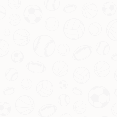
B. Jhonson /
Consultant
订阅我们的新闻
订阅