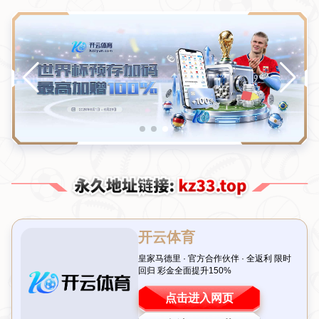
关于Milan米兰体育
网站首页 / 关于Milan米兰体育