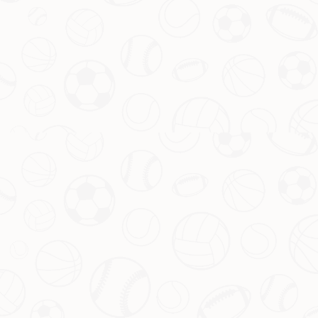
新闻资讯
巴萨上演惊天逆转，比赛充满戏剧性！
查看更多
2026-08-08