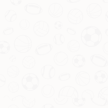
新闻资讯
世俱杯首轮高压逼抢数据：拜仁29次领跑，帕
尔梅拉紧随其后
查看更多
2026-08-08