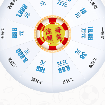
栏目导航
网站首页