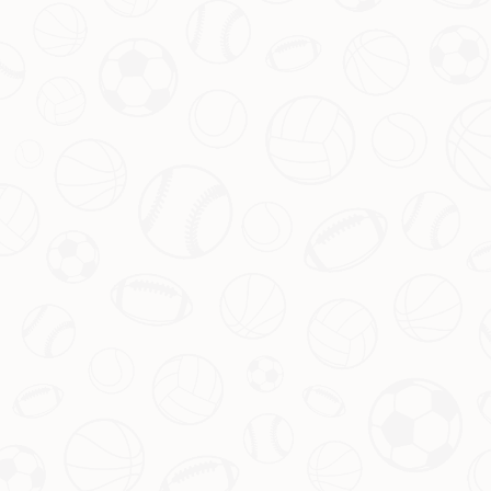
最新的热门新闻
热门新闻
新闻资讯
北控瞄准国手级后卫，3大候选浮出水面，张