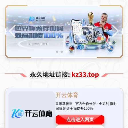
新闻资讯
网站首页 / 新闻资讯