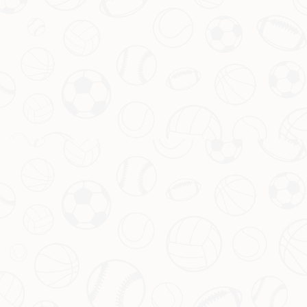
选择。
打破固有思维：体育顶级赛事背后的资本运作逻辑
追溯历史，大多数情况下俱乐部因重大赛事失利后容易陷入低
迷状态，同时还可能遭遇外界质疑。但相比单纯依靠竞技成
绩，“现代足球体系”早已证明，仅凭比赛赢下奖金并非
唯一可
持续获益方式
。像国际密这么做，实现经济领域逆袭便成为一