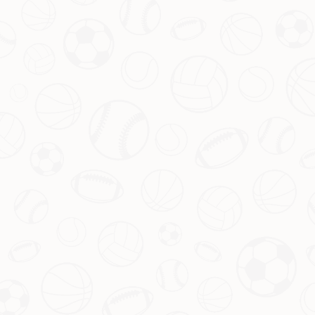
新闻资讯
赵勇：荣膺中国女排主帅倍感自豪，誓在困境
中创造佳绩
查看更多
2026-08-08