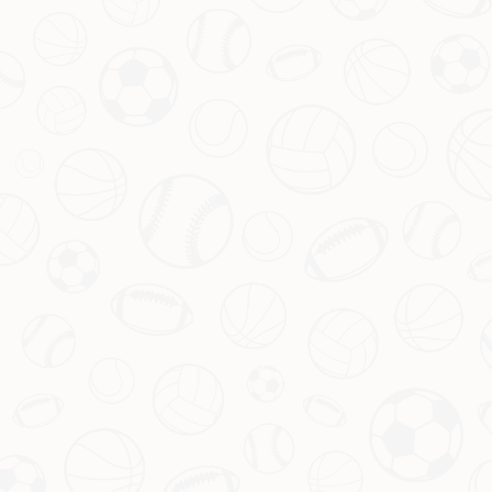
在全球足球市场中，意大利豪门国际米兰（简称国米）近期收
获了重磅消息。尽管他们没能在本赛季的欧冠赛场上夺得最终
胜利，但这并未影响俱乐部的大手笔运作。从经济层面来看，
通过全新商业策略以及球员交易，国米此次实现利润最大化，
不但扭转了外界对其“亏损困境”的传统印象，还刷新了一些人对
体育产业盈利模式的认知
。
从欧冠遗憾失利到惊人的营收数据：如何做到？
就在不久前举行的欧洲冠军联赛决赛上，国际米兰虽然以微弱
劣势输给曼城，但球队精彩表现赢得了赞誉。这不仅为俱乐部
吸引了更广泛关注，也让市场价值出现飙升。据相关统计与分
析，包括本次赛事奖金、赞助合同增长和版权销售等多渠道收
入叠加后，总规模直接突破
5.2亿欧元大关
。
除了比赛带来的短期红利，这其中还有一个关键因素——精准而
大胆地推进球员转会。此前传出的超级射手劳塔罗·马丁内斯即
将被高价出售，引发各大媒体争相报道。在当今竞争激烈的足
坛中，这样规模庞大的营商举措无疑是一次智慧与果敢兼具的