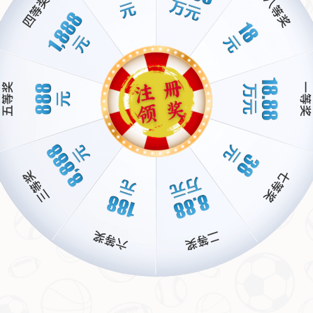
栏目导航
网站首页