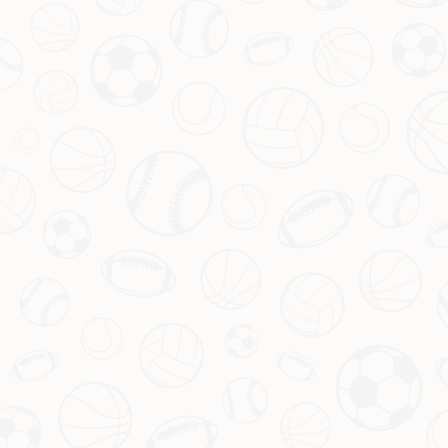
查看更多
2026-08-07
新闻资讯
埃弗拉：利物浦将稳坐榜首，我只能去洗手间
黯然神伤