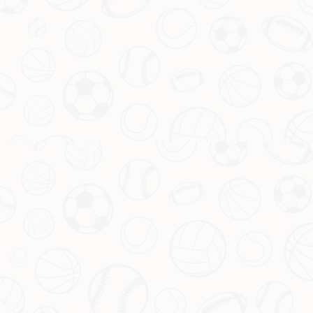
站点推荐：
C7娱乐（中国）APP下载-官方网页版入口地址| C7
Offical
优秀站点：
米兰体育（中国）全站登录入口网址-APP下载
最新的热门新闻