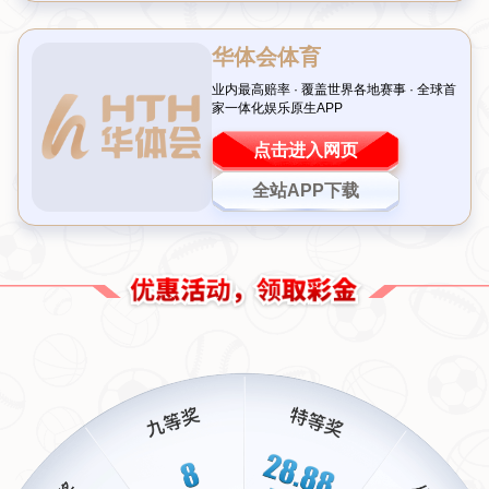
西甲升级大戏：落后2球强势反
扑，3球逆转诞生升班马！
admin
2026-02-23T02:54:50+08:00