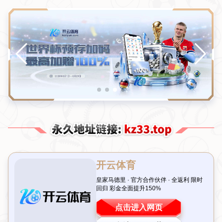
新闻资讯
网站首页 / 新闻资讯