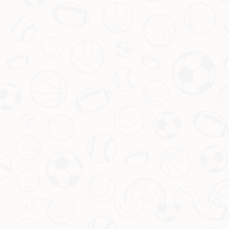
订阅
公司致力于打造集电竞短视频、直播、互动于一体的内容社区
平台，聚合职业选手、解说、主播和玩家，为用户提供新鲜多
元的电竞内容。公司平台用户粘性高，已签约多位人气电竞内
容创作者。未来，公司将持续优化互动功能
栏目导航与友情链接