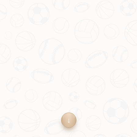
关于Milan米兰体育
联系我们
服务优势
团队介绍
相关问答
新闻资讯
联系我们
关注我们
米兰体育（Milan Tiyu）APP下载最新地址-官方网页版登录入
口
All Rights by
Milan米兰体育