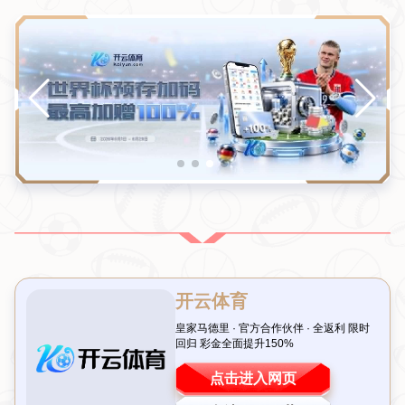
新闻资讯
网站首页 / 新闻资讯