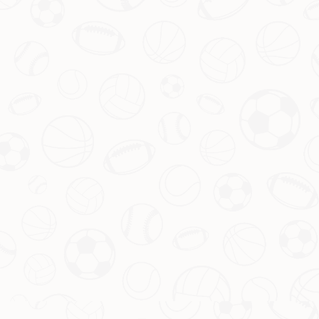
三、心理素质：压力下的冷静杀手
世界杯这样的舞台，对任何球员来说都是巨大的考验。而这位
年轻球员却展现出了超越年龄的沉稳。每当比分胶着或球队陷
入困境时，他总能站出来，用实际行动稳定军心。他的冷静和