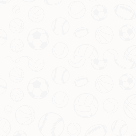
最新的热门新闻
热门新闻