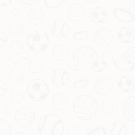
以对阵强队的比赛为例，他在面对世界顶级后卫时，依然能凭
借速度和技术突破防线。那一记禁区外的远射，不仅洞穿了对
方球门，也让无数球迷为之沸腾。网友评论道：“这简直就是战
神的降临！”这样的表现，让他的名字迅速传遍全球。
二、战术核心：团队配合下的个人爆发
虽然个人能力突出，但这位“新战神”的成功离不开团队的支持。
在教练的战术体系中，他被赋予了更多的自由度，既能作为前
锋冲锋陷阵，也能在中场组织进攻。他与队友之间的默契配
合，往往能制造出令人意想不到的精彩瞬间。正如一位足球评
论员所说：“他是球场上的‘
进球机器
’，但更是战术拼图中不可或
缺的一块。”
在淘汰赛阶段的一场比赛中，他曾通过一次精妙的直塞助攻队
友破门，随后又亲自打入制胜球。这种攻守兼备的能力，不仅
展现了他的全面性，也让他成为对手的噩梦。可以说，他的崛
起不仅是个人天赋的体现，更是团队协作的完美结果。