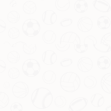
新闻资讯
马宁出任世俱杯突尼斯希望战切尔西比赛第四
官员
查看更多
2026-08-07
订阅我们的新闻