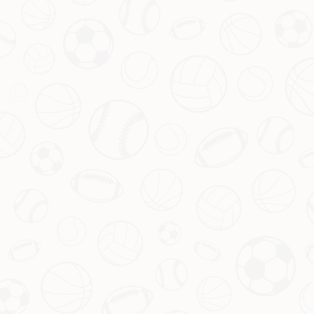
新闻资讯
【早报】C罗关键时刻勺子点球绝杀，胜利晋
级亚冠八强！
查看更多
2026-08-09