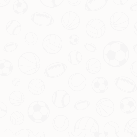
关注我们
12.5 k
12.5 k
12.5 k
Likes
Likes
Likes
12.5 k
12.5 k
12.5 k
Likes
Likes
Likes
怀念德赫亚！舒梅切尔：奥纳纳
已失去曼联团队的信任