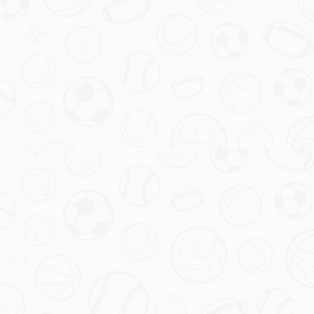
关于Milan米兰体育
服务优势
团队介绍
相关问答
新闻资讯
联系我们