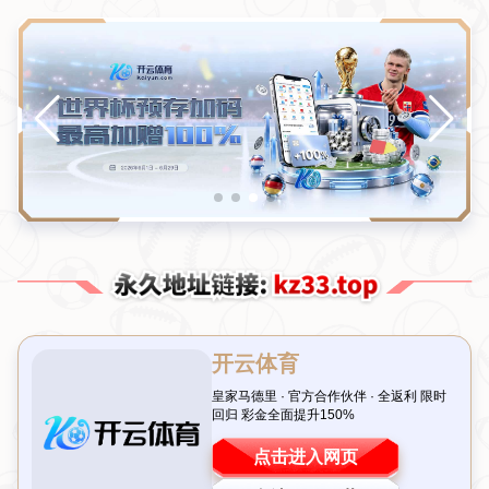
新闻资讯
网站首页 / 新闻资讯