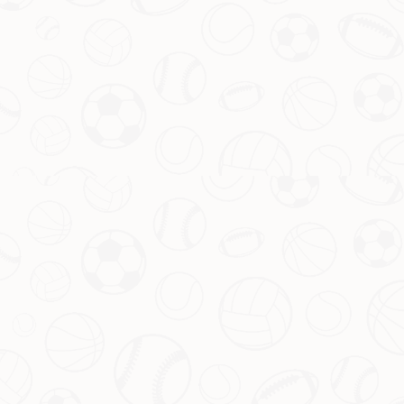
最新的热门新闻
热门新闻
新闻资讯