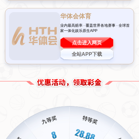
怀念德赫亚！舒梅切尔：奥纳纳
已失去曼联团队的信任
admin
2025-12-13T02:57:39+08:00