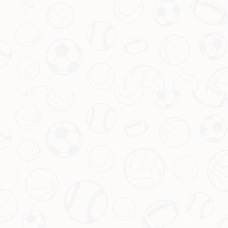
新闻资讯
瓜迪奥拉回应拉特克利夫赞扬：对手的认可很
温暖，但今晚他们仍会全力以赴
查看更多
2026-08-09
订阅我们的新闻