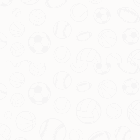
二、德赫亚的时代-稳定与信赖的象征
回想起德赫亚在曼联的岁
月，他不仅是球场上的守护神，更是队友们的精神支柱。在弗
格森时代后期以及之后的多个赛季中，德赫亚无数次用神奇扑
救挽救球队于危难之中。无论是面对强敌时的冷静，还是在高
压环境下的稳健，他都展现了一位顶级门将应有的素质。球迷
们至今仍记得他在2017-18赛季对阵阿森纳时完成14次扑救的神
奇表现，那场比赛几乎是他一人之力保住了胜利。相比之下，
如今的奥纳纳似乎缺少这样的领袖气质和稳定性，让人不禁感
慨：
如果德赫亚还在，或许局面会大不相同。
三、奥纳纳的问题何在-技术与心理的双重挑战
不可否认，奥纳
纳曾是国际米兰的主力門將，并在欧冠赛场上证明过自己。然
而，来到英超后，他似乎未能适应高强度的比赛节奏和巨大的
心理压力。从技术层面看，他的出击时机和传球选择常常令人
费解；从心理层面看，他在失误后表现出的沮丧情绪也影响了
全队的士气。正如舒梅切尔所言，“一个好的門將不仅仅是技术
过硬，更要成为队友信赖的对象。”而这一点，正是奧納納亟需