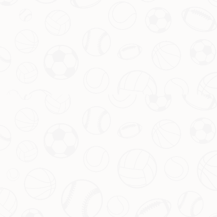
新闻资讯
赫罗纳主教练米歇尔因健康原因入院，无缘周
末对阵黄潜的赛事
查看更多
2026-08-09