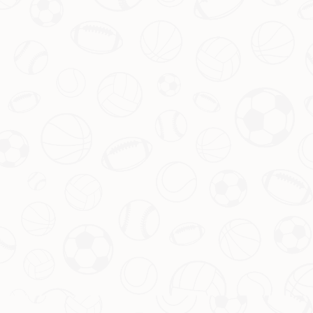
热门新闻
新闻资讯
体彩推出“科学购彩指南”，提升民众理性认知
查看更多
2026-08-09