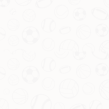
关于Milan米兰体育
服务优势
团队介绍
相关问答
新闻资讯
联系我们