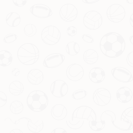
查看更多
2026-08-09
订阅我们的新闻
订阅