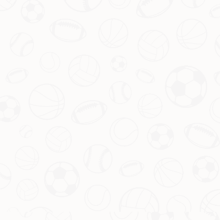
关注我们
12.5 k
12.5 k
12.5 k
Likes
Likes
Likes
12.5 k
12.5 k
12.5 k
Likes
Likes
Likes
29岁少帅奎斯塔执掌帕尔马，五
大联赛最年轻主教练诞生