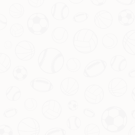
随着足球运动蓬勃发展，足坛总是会涌现出一些让人眼前一亮
的人物，他们的出现不仅改写了传统，更为球队注入全新活
力。近日，意甲球队帕尔马正式官宣年仅29岁的奎斯塔成为球
队主教练，此消息令人瞩目，他也因这一任命成为五大联赛目
前最年轻的主帅。这位少年的故事充满励志色彩，也给整个欧
洲足坛带来新的思考。
为什么年轻教练引人关注？
在职业足球世界中，大多数主教练在上任时都积累了丰富经
验，不论是球员时代辉煌经历还是作为助理从幕后逐步逆袭。
然而，对于像奎斯塔这样年纪轻轻就接掌历史悠久俱乐部的人
来说，他意味着革新与挑战。他用自己的实际行动证明年龄并
不是评判能力唯一标准。