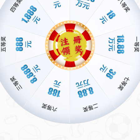
栏目导航
网站首页