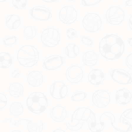
热门新闻
新闻资讯
马德里站签表揭晓：郑钦文与萨巴伦卡再度交
锋