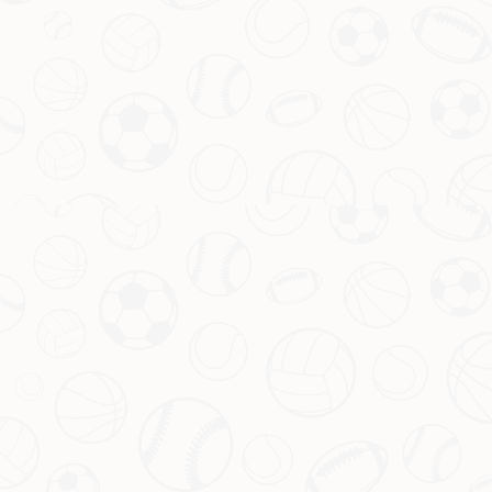
查看更多
2026-08-06
新闻资讯
维尔茨告别致信：期许在利物浦大展宏图