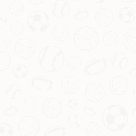
“区域平衡计划”，旨在通过资源倾斜和技术支持，提升非洲、亚
洲等地区的整体水平。具体措施包括增加这些地区举办国际赛
事的机会，以及派遣专业教练团队进行长期指导。
以非洲为例，尽管近年来非洲球队在世界杯上的表现有所提
升，但基础设施不足和资金短缺仍是主要障碍。针对这一问
题，FIFA计划联合地方政府，建立更多的训练基地，并提供低
息贷款支持场地建设。如果这一策略能够顺利实施，或许能真
正实现
足球全球化
的目标，让更多孩子有机会追逐绿茵梦想。
可持续发展：环保与社会责任并重
除了竞技层面的改革，新一届主席还将可持续性列为重要议
题。他指出，大型赛事的举办往往伴随着高额碳排放和资源浪
费，因此未来的世界杯和其他重大比赛将在环保标准上更加严
格。比如，鼓励使用可再生能源供电场馆，以及减少一次性塑
料制品的使用。
此外，FIFA还承诺通过“Football for Good”项目，将部分收入用