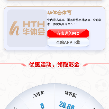
FIFA新一届主席就职，全球足球
战略方向明确
admin
2025-09-28T03:00:33+08:00