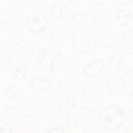
引言：新时代的足球蓝图令人期待
当FIFA新一届主席正式走马上任的那一刻，全球足球爱好者的
目光聚焦于此。这不仅是一次权力交接，更象征着国际足坛可
能迎来全新的发展格局。新主席的上任伴随着一系列战略规划
的公布，旨在推动足球运动在全球化、公平性以及技术创新上
的突破。究竟这一变革将如何影响世界足坛？让我们一起探讨
新领导层下的
全球足球战略方向
，揭开这场体育革新的序幕。
新主席上任：足球管理迎来新风向
FIFA作为全球足球的最高管理机构，其领导层的更替往往牵动
着无数国家和球迷的心弦。新一届主席在上任伊始便明确表
示，未来的工作重点将围绕“可持续发展”和“全球化推广”展开。
特别是在提升发展中国家足球水平方面，他提出了一系列务实
举措，例如增加对基层青训的资金投入。这一表态无疑为那些
长期资源匮乏的地区带来了希望，也让人们对
FIFA改革
充满期
待。