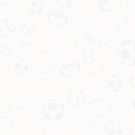
网站推荐：
中国·开云体育官方网登录入口-APP下载注册送彩
链接参考：
PG电子官网-赏金大对决模拟器在线试玩入口 Wild Bou