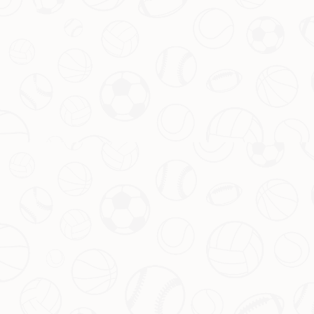
查看更多
2026-08-08
新闻资讯