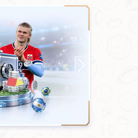
相关问答
立即咨询
联系我们