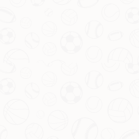
写传奇
查看更多
2026-08-08
新闻资讯