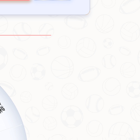
 睡前小聊
激动人心的最后一击？夺冠的瞬间固然令人振奋，但更
，我们就来聊聊，
斯诺克夺冠
之外，那些同样值得关注
让这项运动充满了魅力。让我们一起放松心情，感受这