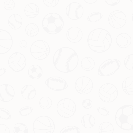
新闻资讯
四川足球崛起：中超赛场的新力量