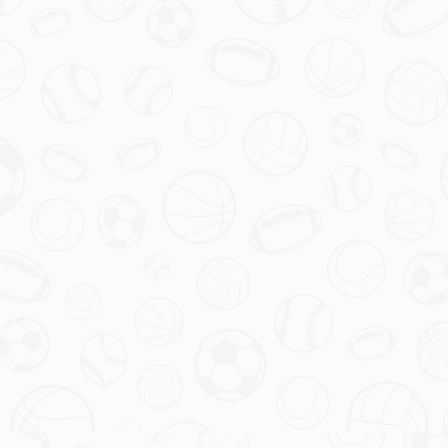
金
nty Showdown