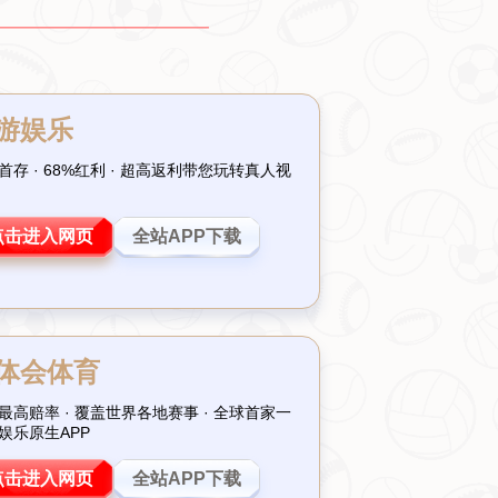
新闻资讯
斯诺克夺冠之外的惊喜
｜ 睡前小聊
dmin
025-09-19T03:00:53+08:00