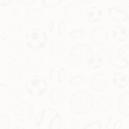
危机再现！
查看更多
2026-08-08
新闻资讯