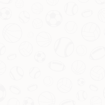
新闻资讯
杜埃社媒：欧冠荣耀难掩激动，我们书