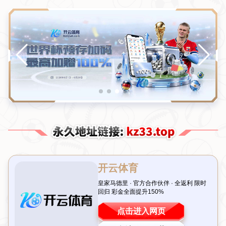
新闻资讯
网站首页 / 新闻资讯