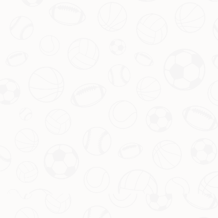
订阅我们的新闻
订阅