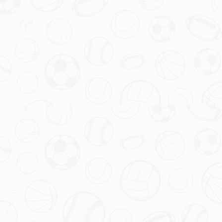
关于Milan米兰体育
服务优势
团队介绍
相关问答
新闻资讯
联系我们