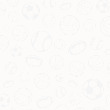
公司致力于打造集电竞短视频、直播、互动于一体的内容社区
平台，聚合职业选手、解说、主播和玩家，为用户提供新鲜多
元的电竞内容。公司平台用户粘性高，已签约多位人气电竞内
容创作者。未来，公司将持续优化互动功能
栏目导航与友情链接
关于Milan米兰体育
联系我们
服务优势
团队介绍
相关问答
新闻资讯
联系我们
关注我们